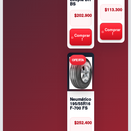
BS
$
113.300
$
202.900
Comprar
!
Comprar
!
Neumático
195/55R16
F-700 FS
$
252.400