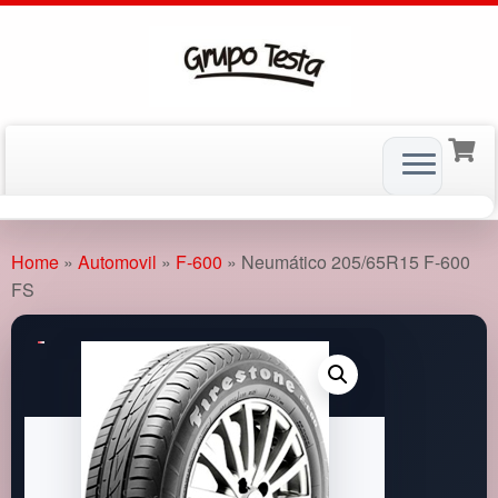
Skip
to
Home
»
Automovil
»
F-600
»
Neumático 205/65R15 F-600
content
FS