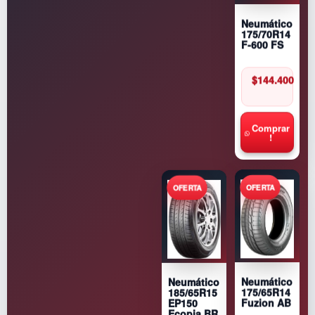
Neumático
175/70R14
F-600 FS
$
144.400
Comprar
!
Neumático
Neumático
175/65R14
185/65R15
Fuzion AB
EP150
Ecopia BR