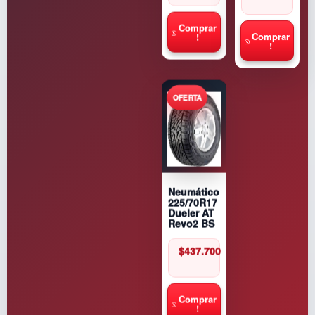
Comprar
!
Comprar
!
Neumático
225/70R17
Dueler AT
Revo2 BS
$
437.700
Comprar
!