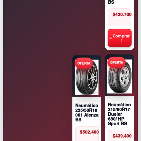
BS
$
430.700
Comprar
!
Neumático
Neumático
215/60R17
225/50R18
Dueler
001 Alenza
680/ HP
BS
Sport BS
$
502.400
$
439.400