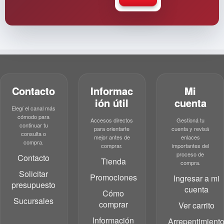
Contacto
Informac
Mi
ión útil
cuenta
Elegí el canal más
cómodo para
Accesos directos
Gestioná tu
continuar tu
para orientarte
cuenta y revisá
consulta o
mejor antes de
enlaces
compra.
comprar.
importantes del
proceso de
Contacto
Tienda
compra.
Solicitar
Promociones
Ingresar a mi
presupuesto
cuenta
Cómo
Sucursales
comprar
Ver carrito
Información
Arrepentimient