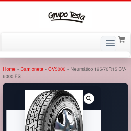
Skip
to
Home
»
Camioneta
»
CV5000
»
Neumático 195/70R15 CV-
content
5000 FS