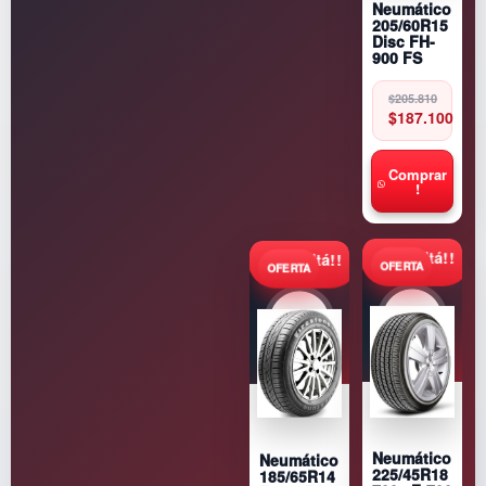
Neumático
205/60R15
Disc FH-
900 FS
Original
Current
$
205.810
price
price
$
187.100
was:
is:
$205.810.
$187.100.
Comprar
!
Consultá!!
Consultá!!
Neumático
Neumático
225/45R18
185/65R14