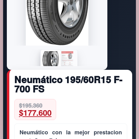
Neumático 195/60R15 F-
700 FS
Original
Current
$
195.360
$
177.600
price
price
was:
is:
$195.360.
$177.600.
Neumático con la mejor prestacion