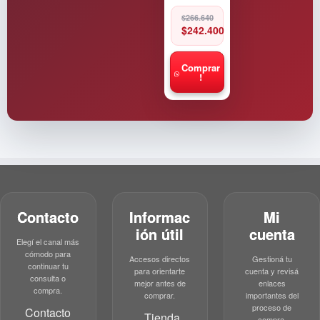
Original
Current
$
266.640
price
price
$
242.400
was:
is:
$266.640.
$242.400.
Comprar
!
Contacto
Informac
Mi
ión útil
cuenta
Elegí el canal más
cómodo para
Accesos directos
Gestioná tu
continuar tu
para orientarte
cuenta y revisá
consulta o
mejor antes de
enlaces
compra.
comprar.
importantes del
proceso de
Contacto
Tienda
compra.