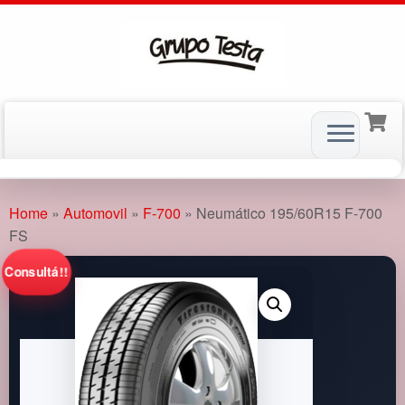
Skip
to
Home
»
Automovil
»
F-700
»
Neumático 195/60R15 F-700
content
FS
Consultá!!