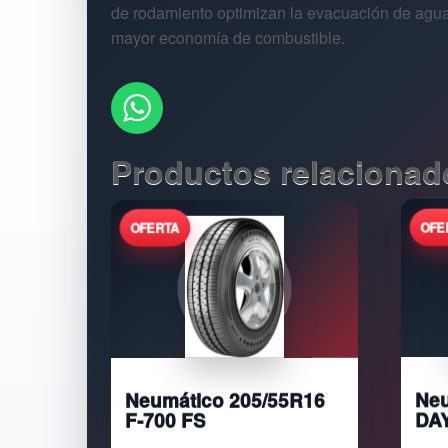
de rodamiento optimizan la evacuación de agua
mayor economía de combustible.
Productos relacionad
Neumático 205/55R16
Neu
F-700 FS
DA