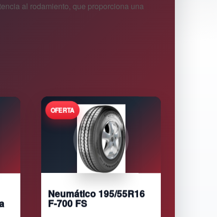
tencia al rodamiento, que proporciona una
Neumático 195/55R16
a
F-700 FS