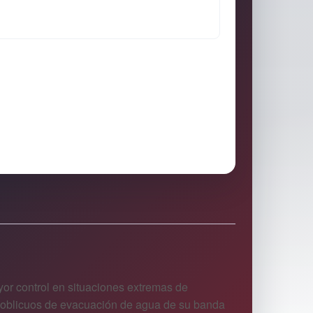
yor control en situaciones extremas de
s oblicuos de evacuación de agua de su banda