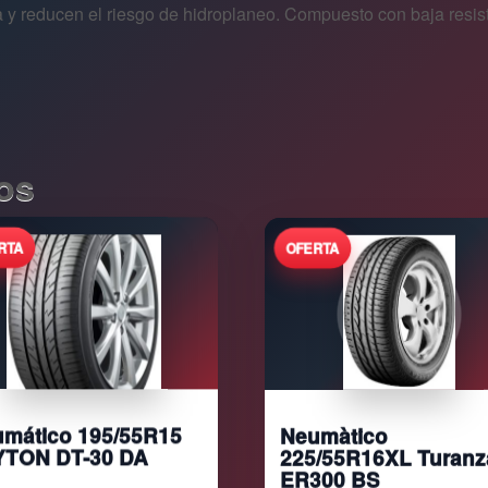
 y reducen el riesgo de hidroplaneo. Compuesto con baja resis
os
Neumàtico
mático 195/55R15
225/55R16XL Turanz
YTON DT-30 DA
ER300 BS