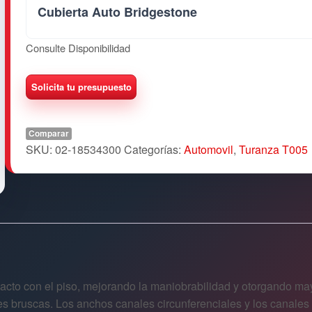
Cubierta Auto Bridgestone
Consulte Disponibilidad
Comparar
SKU:
02-18534300
Categorías:
Automovil
,
Turanza T005
tacto con el piso, mejorando la maniobrabilidad y otorgando ma
es bruscas. Los anchos canales circunferenciales y los canale