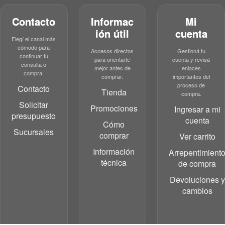
Contacto
Informac
Mi
ión útil
cuenta
Elegí el canal más
cómodo para
Accesos directos
Gestioná tu
continuar tu
para orientarte
cuenta y revisá
consulta o
mejor antes de
enlaces
compra.
comprar.
importantes del
proceso de
Contacto
Tienda
compra.
Solicitar
Promociones
Ingresar a mi
presupuesto
cuenta
Cómo
Sucursales
comprar
Ver carrito
Información
Arrepentimient
técnica
de compra
Devoluciones y
cambios