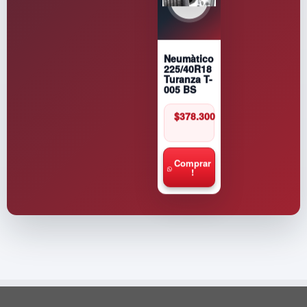
Neumàtico
225/40R18
Turanza T-
005 BS
$
378.300
Comprar
!