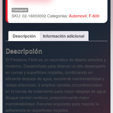
Comparar
SKU:
02-16003002
Categorías:
Automovil
,
F-600
Descripción
Información adicional
Descripción
El Firestone F600 es un neumático de diseño atractivo y
moderno. Desarrollado para obtener un alto desempeño
en curvas y superficies mojadas, combinando un
eficiente despeje de agua, excelente maniobrabilidad y
rodaje silencioso. 2 amplios canales circunferenciales
en la banda de rodamiento para mayor despeje de agua.
Bloque central continuo, proporcionando mejor
maniobrabilidad. Ranuras angulares para mejorar la
adherencia en superficies mojadas