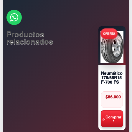
Productos
relacionados
Neumático
175/65R15
F-700 FS
$
86.000
Comprar
!