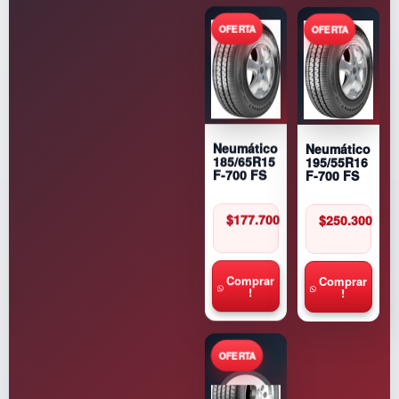
Neumático
Neumático
195/55R16
185/65R15
F-700 FS
F-700 FS
$
250.300
$
177.700
Comprar
Comprar
!
!