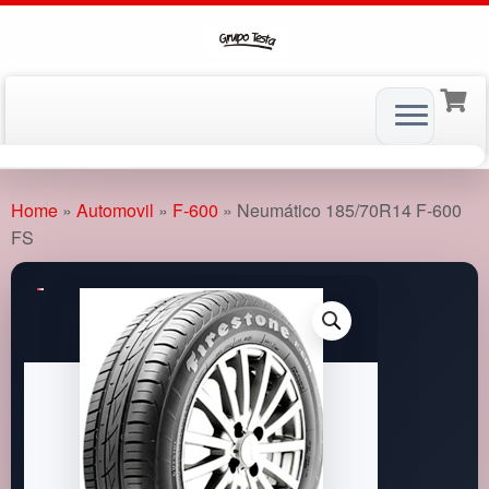
Skip
to
Home
»
Automovil
»
F-600
»
Neumático 185/70R14 F-600
content
FS