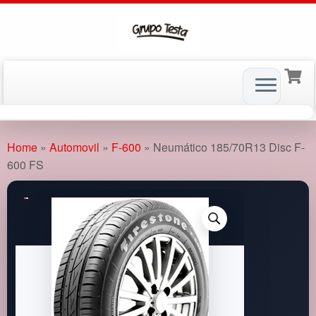
Skip
to
Home
»
Automovil
»
F-600
»
Neumático 185/70R13 Disc F-
content
600 FS