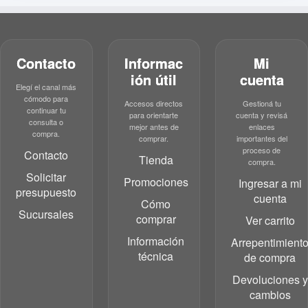
Contacto
Informac
Mi
ión útil
cuenta
Elegí el canal más
cómodo para
Accesos directos
Gestioná tu
continuar tu
para orientarte
cuenta y revisá
consulta o
mejor antes de
enlaces
compra.
comprar.
importantes del
proceso de
Contacto
Tienda
compra.
Solicitar
Promociones
Ingresar a mi
presupuesto
cuenta
Cómo
Sucursales
comprar
Ver carrito
Información
Arrepentimient
técnica
de compra
Devoluciones y
cambios