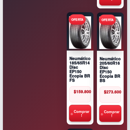
Neumático
Neumático
205/60R16
185/65R14
Disc
Disc
EP150
EP150
Ecopia BR
Ecopia BR
BS
FS
$
273.600
$
159.800
Comprar
Comprar
!
!