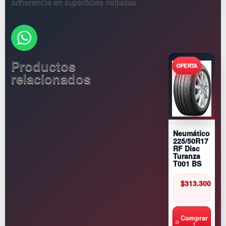
adherencia en superficies mojadas
Productos
relacionados
Neumático
225/50R17
RF Disc
Turanza
T001 BS
$
313.300
Comprar
!