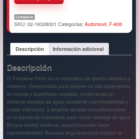
Comparar
SKU:
02-16328001
Categorías:
Automovil
,
F-600
Descripción
Información adicional
Descripción
El Firestone F600 es un neumático de diseño atractivo y
moderno. Desarrollado para obtener un alto desempeño
en curvas y superficies mojadas, combinando un
eficiente despeje de agua, excelente maniobrabilidad y
rodaje silencioso. 2 amplios canales circunferenciales
en la banda de rodamiento para mayor despeje de agua.
Bloque central continuo, proporcionando mejor
maniobrabilidad. Ranuras angulares para mejorar la