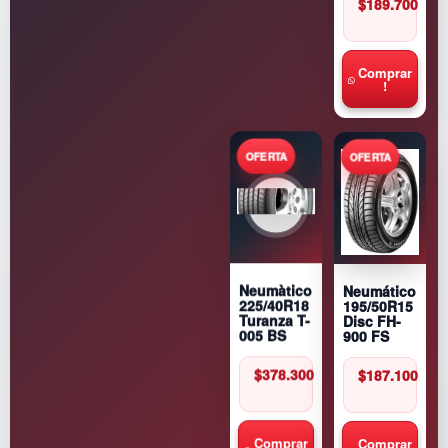
$
189.700
Comprar
!
Neumático
Neumàtico
195/50R15
225/40R18
Disc FH-
Turanza T-
900 FS
005 BS
$
187.100
$
378.300
Comprar
Comprar