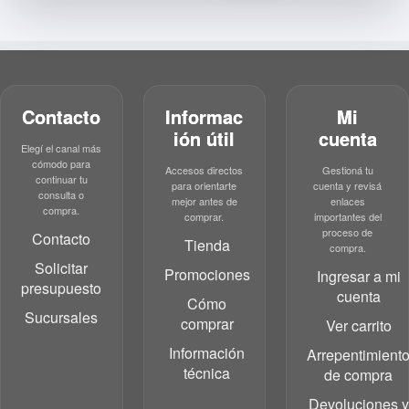
Contacto
Informac
Mi
ión útil
cuenta
Elegí el canal más
cómodo para
Accesos directos
Gestioná tu
continuar tu
para orientarte
cuenta y revisá
consulta o
mejor antes de
enlaces
compra.
comprar.
importantes del
proceso de
Contacto
Tienda
compra.
Solicitar
Promociones
Ingresar a mi
presupuesto
cuenta
Cómo
Sucursales
comprar
Ver carrito
Información
Arrepentimient
técnica
de compra
Devoluciones y