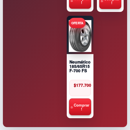
!
!
Neumático
185/65R15
F-700 FS
$
177.700
Comprar
!