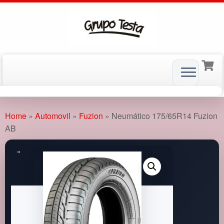
Skip
to
Home
»
Automovil
»
Fuzion
»
Neumático 175/65R14 Fuzion
content
AB