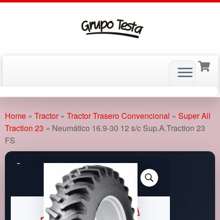
Skip
to
Home
»
Tractor
»
Tractor Trasero Convencional
»
Super All
content
Traction 23
»
Neumático 16.9-30 12 s/c Sup.A.Traction 23
FS