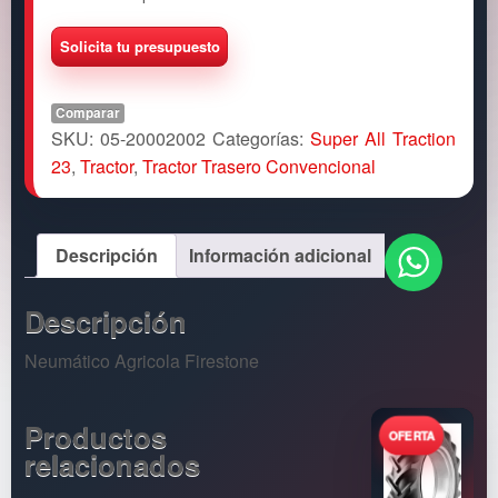
Comparar
SKU:
05-20002002
Categorías:
Super All Traction
23
,
Tractor
,
Tractor Trasero Convencional
Descripción
Información adicional
Descripción
Neumático Agricola Firestone
Productos
relacionados