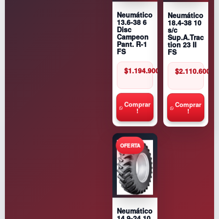
Neumático
Neumático
18.4-38 10
13.6-38 6
s/c
Disc
Sup.A.Trac
Campeon
tion 23 II
Pant. R-1
FS
FS
$
2.110.600
$
1.194.900
Comprar
Comprar
!
!
Neumático
14.9-24 10