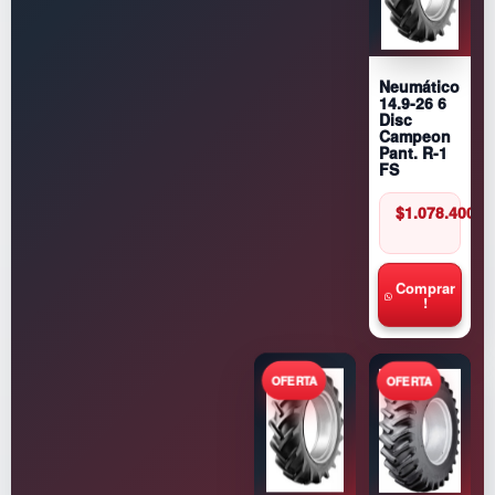
Neumático
14.9-26 6
Disc
Campeon
Pant. R-1
FS
$
1.078.400
Comprar
!