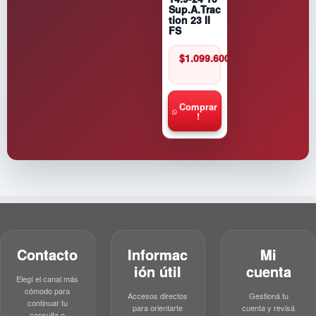
Sup.A.Trac
tion 23 II
FS
$
1.099.600
Comprar
!
Contacto
Informac
Mi
ión útil
cuenta
Elegí el canal más
cómodo para
Accesos directos
Gestioná tu
continuar tu
para orientarte
cuenta y revisá
consulta o