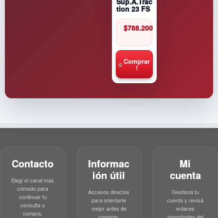
Sup.A.Trac
tion 23 FS
$
788.200
Comprar
!
Contacto
Informac
Mi
ión útil
cuenta
Elegí el canal más
cómodo para
Accesos directos
Gestioná tu
continuar tu
para orientarte
cuenta y revisá
consulta o
mejor antes de
enlaces
compra.
comprar.
importantes del