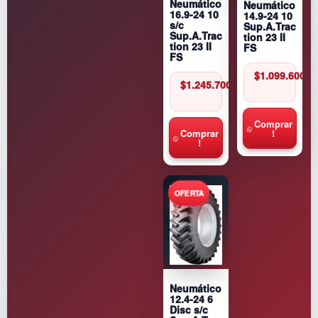
Neumático
Neumático
16.9-24 10
14.9-24 10
s/c
Sup.A.Trac
Sup.A.Trac
tion 23 II
tion 23 II
FS
FS
$
1.099.600
$
1.245.700
Comprar
!
Comprar
!
Neumático
12.4-24 6
Disc s/c