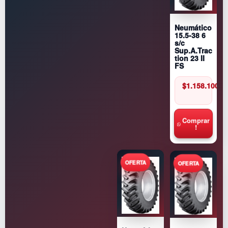
Neumático
15.5-38 6
s/c
Sup.A.Trac
tion 23 II
FS
$
1.158.100
Comprar
!