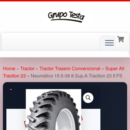
Skip
to
Home
»
Tractor
»
Tractor Trasero Convencional
»
Super All
content
Traction 23
»
Neumático 15.5-38 8 Sup.A.Traction 23 II FS