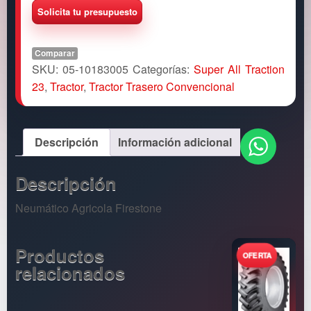
Comparar
SKU:
05-10183005
Categorías:
Super All Traction
23
,
Tractor
,
Tractor Trasero Convencional
Descripción
Información adicional
Descripción
Neumático Agricola Firestone
Productos
relacionados