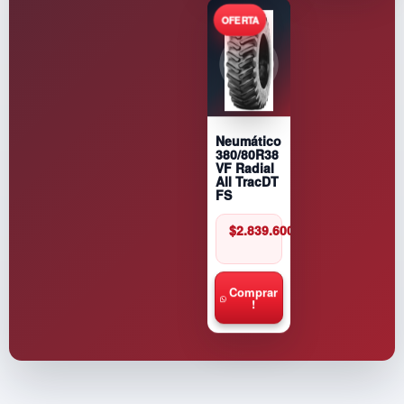
Neumático
380/80R38
VF Radial
All TracDT
FS
$
2.839.600
Comprar
!