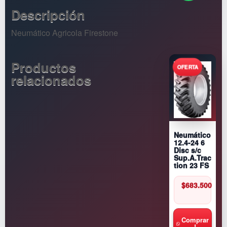
p.
Descripción
A.
T
Neumático Agricola Firestone
r
a
Productos
c
t
relacionados
i
o
n
2
3
Neumático
I
12.4-24 6
Disc s/c
I
Sup.A.Trac
F
tion 23 FS
S
$
683.500
c
a
n
Comprar
t
!