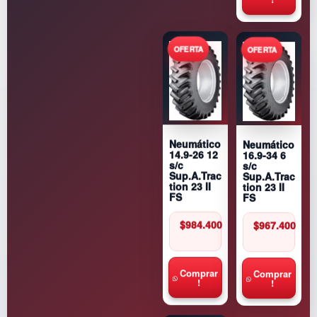
i
d
a
d
Neumático
Neumático
16.9-34 6
14.9-26 12
s/c
s/c
Sup.A.Trac
Sup.A.Trac
tion 23 II
tion 23 II
FS
FS
$
967.400
$
984.400
Comprar
Comprar
!
!