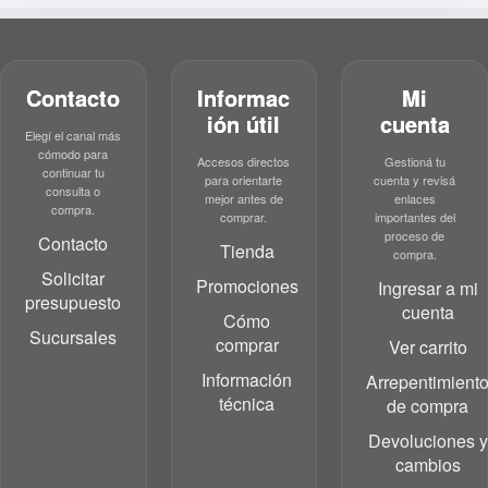
Contacto
Informac
Mi
ión útil
cuenta
Elegí el canal más
cómodo para
Accesos directos
Gestioná tu
continuar tu
para orientarte
cuenta y revisá
consulta o
mejor antes de
enlaces
compra.
comprar.
importantes del
proceso de
Contacto
Tienda
compra.
Solicitar
Promociones
Ingresar a mi
presupuesto
cuenta
Cómo
Sucursales
comprar
Ver carrito
Información
Arrepentimient
técnica
de compra
Devoluciones y
cambios