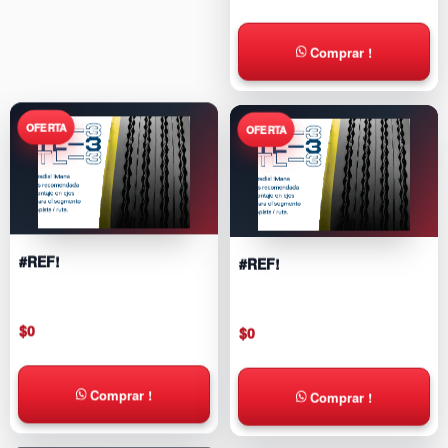
Comprar !
#REF!
#REF!
$
0
$
0
Comprar !
Comprar !