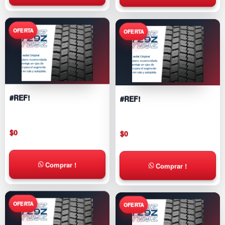
#REF!
#REF!
$
0
$
0
Comprar !
Comprar !