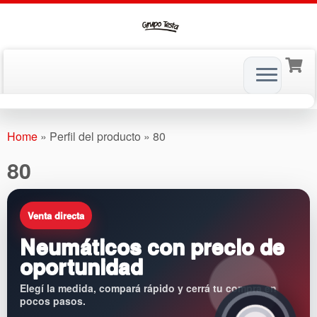
Skip
to
Home
»
Perfil del producto
»
80
content
80
Venta directa
Neumáticos con precio de
oportunidad
Elegí la medida, compará rápido y cerrá tu compra en
pocos pasos.