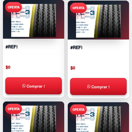
#REF!
#REF!
$
0
$
0
Comprar !
Comprar !