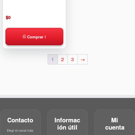
$
0
Comprar !
1
2
3
→
Contacto
Informac
Mi
ión útil
cuenta
Elegí el canal más