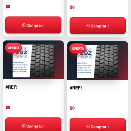
$
0
$
0
Comprar !
Comprar !
#REF!
#REF!
$
0
$
0
Comprar !
Comprar !