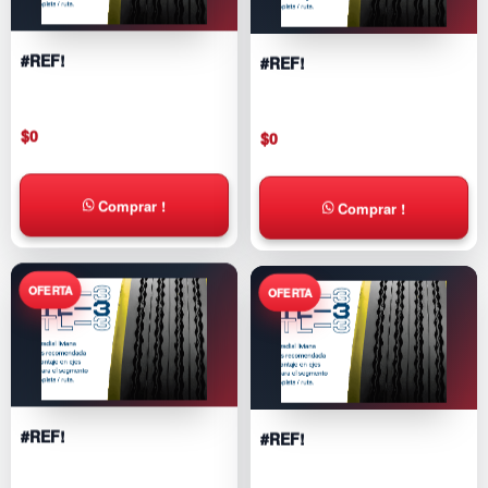
#REF!
#REF!
$
0
$
0
Comprar !
Comprar !
#REF!
#REF!