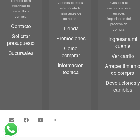
cómodo para
Accesos directos
Gestioná tu
continuar tu
para orientarte
cuenta y revisá
consulta o
mejor antes de
enlaces
compra.
comprar.
importantes del
proceso de
Contacto
Tienda
compra.
Solicitar
Promociones
Ingresar a mi
presupuesto
cuenta
Cómo
Sucursales
comprar
Ver carrito
Información
Arrepentimient
técnica
de compra
Devoluciones y
cambios
·
© 2026
Grupo Testa
·
Powered by
·
Designed with the
Customizr theme
·