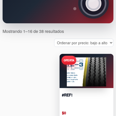
Sorted
Mostrando 1–16 de 38 resultados
by
price:
low
to
high
#REF!
$
0