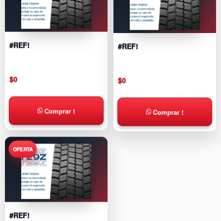
#REF!
#REF!
$
0
$
0
Comprar !
Comprar !
#REF!