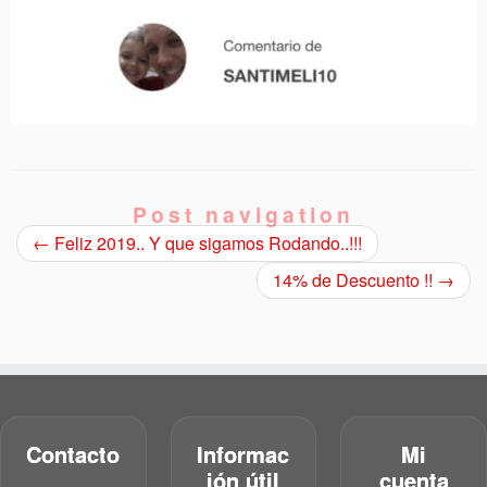
Post navigation
←
Feliz 2019.. Y que sigamos Rodando..!!!
14% de Descuento !!
→
Contacto
Informac
Mi
ión útil
cuenta