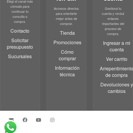
Elegí el canal más
cómodo para
Accesos directos
Gestioná tu
continuar tu
para orientarte
cuenta y revisá
consulta o
mejor antes de
enlaces
compra.
comprar.
importantes del
proceso de
Contacto
Tienda
compra.
Solicitar
Promociones
Ingresar a mi
presupuesto
cuenta
Cómo
Sucursales
comprar
Ver carrito
Información
Arrepentimient
técnica
de compra
Devoluciones y
cambios
·
© 2026
Grupo Testa
·
Powered by
·
Designed with the
Customizr theme
·