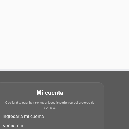
Mi cuenta
Gestioná tu cuenta y revisá enlaces importantes del proceso de
compra.
Ingresar a mi cuenta
Ver carrito