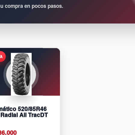
 tu compra en pocos pasos.
ático 520/85R46
 Radial All TracDT
36.000