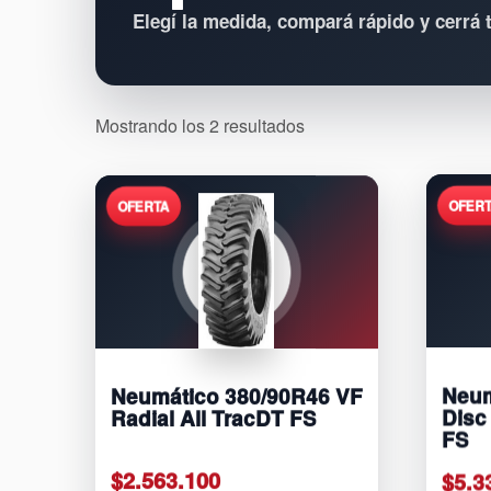
Elegí la medida, compará rápido y cerrá
Sorted
Mostrando los 2 resultados
by
price:
low
to
high
Neumático 380/90R46 VF
Neum
Radial All TracDT FS
Disc
FS
$
2.563.100
$
5.3