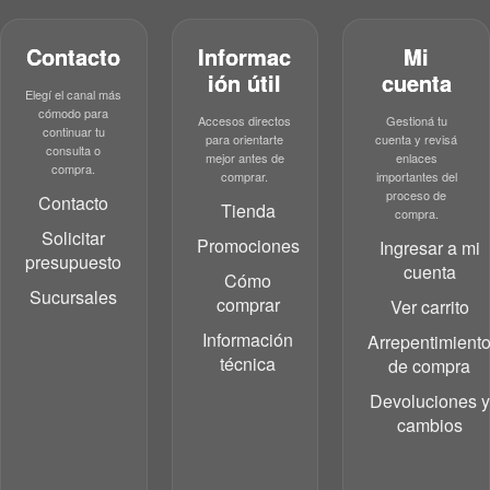
Contacto
Informac
Mi
ión útil
cuenta
Elegí el canal más
cómodo para
Accesos directos
Gestioná tu
continuar tu
para orientarte
cuenta y revisá
consulta o
mejor antes de
enlaces
compra.
comprar.
importantes del
proceso de
Contacto
Tienda
compra.
Solicitar
Promociones
Ingresar a mi
presupuesto
cuenta
Cómo
Sucursales
comprar
Ver carrito
Información
Arrepentimient
técnica
de compra
Devoluciones y
cambios