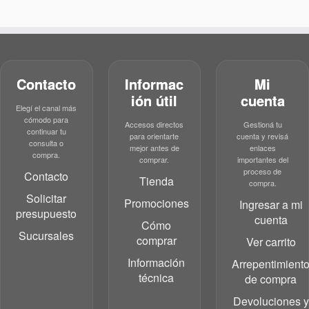
Contacto
Informac
Mi
ión útil
cuenta
Elegí el canal más
cómodo para
Accesos directos
Gestioná tu
continuar tu
para orientarte
cuenta y revisá
consulta o
mejor antes de
enlaces
compra.
comprar.
importantes del
proceso de
Contacto
Tienda
compra.
Solicitar
Promociones
Ingresar a mi
presupuesto
cuenta
Cómo
Sucursales
comprar
Ver carrito
Información
Arrepentimient
técnica
de compra
Devoluciones y