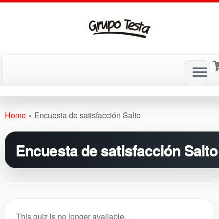
Skip
to
Home
»
Encuesta de satisfacción Salto
content
Encuesta de satisfacción Salto
This quiz is no longer available.