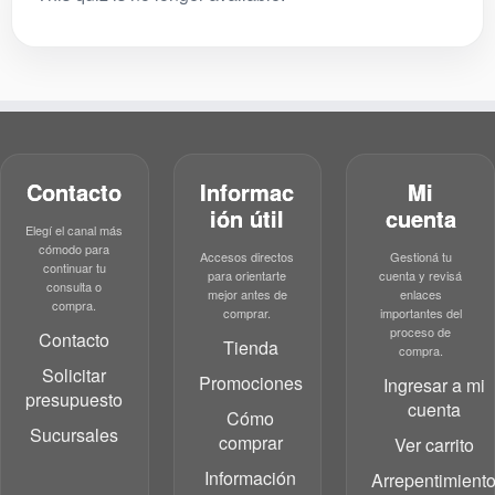
Contacto
Informac
Mi
ión útil
cuenta
Elegí el canal más
cómodo para
Accesos directos
Gestioná tu
continuar tu
para orientarte
cuenta y revisá
consulta o
mejor antes de
enlaces
compra.
comprar.
importantes del
proceso de
Contacto
Tienda
compra.
Solicitar
Promociones
Ingresar a mi
presupuesto
cuenta
Cómo
Sucursales
comprar
Ver carrito
Información
Arrepentimient