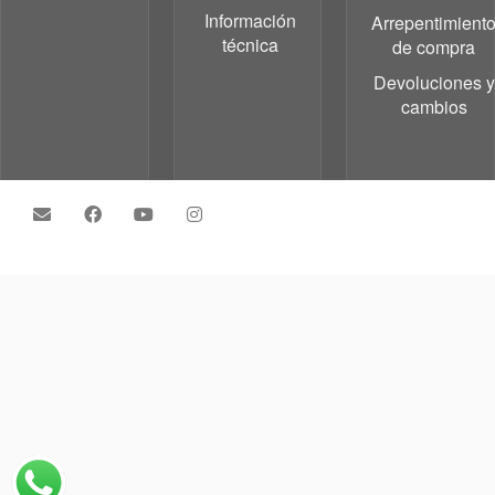
Información
Arrepentimient
técnica
de compra
Devoluciones y
cambios
·
© 2026
Grupo Testa
·
Powered by
·
Designed with the
Customizr theme
·