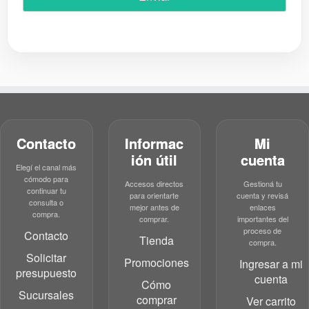
Contacto
Informac
Mi
ión útil
cuenta
Elegí el canal más
cómodo para
Accesos directos
Gestioná tu
continuar tu
para orientarte
cuenta y revisá
consulta o
mejor antes de
enlaces
compra.
comprar.
importantes del
proceso de
Contacto
Tienda
compra.
Solicitar
Promociones
Ingresar a mi
presupuesto
cuenta
Cómo
Sucursales
comprar
Ver carrito