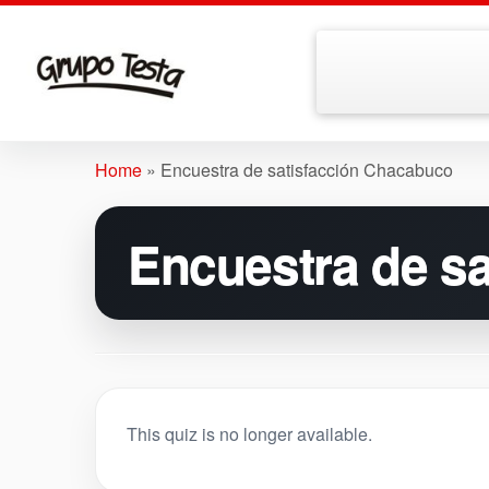
Skip
to
Home
»
Encuestra de satisfacción Chacabuco
content
Encuestra de s
This quiz is no longer available.