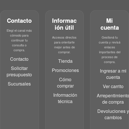
Contacto
Informac
Mi
ión útil
cuenta
Elegí el canal más
cómodo para
Accesos directos
Gestioná tu
continuar tu
para orientarte
cuenta y revisá
consulta o
mejor antes de
enlaces
compra.
comprar.
importantes del
proceso de
Contacto
Tienda
compra.
Solicitar
Promociones
Ingresar a mi
presupuesto
cuenta
Cómo
Sucursales
comprar
Ver carrito
Información
Arrepentimient
técnica
de compra
Devoluciones y
cambios