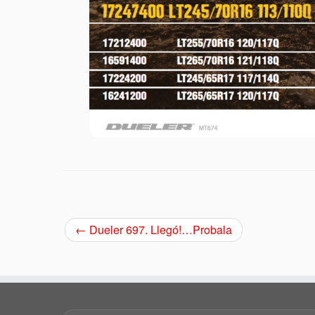
←
Dueler 697. Llegó!…Probala