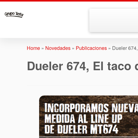
Skip
to
Home
»
Novedades
»
Publicaciones
»
Dueler 674,
content
Dueler 674, El taco