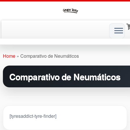
Skip
to
Home
»
Comparativo de Neumáticos
content
Comparativo de Neumáticos
[tyresaddict-tyre-finder]