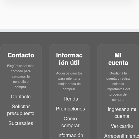
Contacto
Informac
Mi
ión útil
cuenta
Elegí el canal más
cómodo para
Accesos directos
Gestioná tu
continuar tu
para orientarte
cuenta y revisá
consulta o
mejor antes de
enlaces
compra.
comprar.
importantes del
proceso de
Contacto
Tienda
compra.
Solicitar
Promociones
Ingresar a mi
presupuesto
cuenta
Cómo
Sucursales
comprar
Ver carrito
Información
Arrepentimient