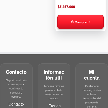
$
5.457.000
Comprar !
Contacto
Informac
Mi
ión útil
cuenta
Elegí el canal más
cómodo para
Accesos directos
Gestioná tu
continuar tu
para orientarte
cuenta y revisá
consulta o
mejor antes de
enlaces
compra.
comprar.
importantes del
proceso de
Contacto
Tienda
compra.