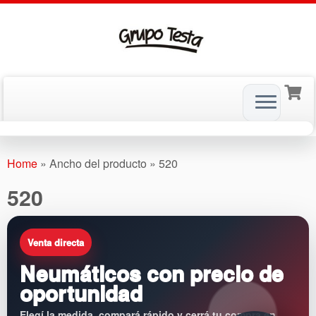
Skip
to
Home
»
Ancho del producto
»
520
content
520
Venta directa
Neumáticos con precio de
oportunidad
Elegí la medida, compará rápido y cerrá tu compra en