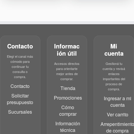
Contacto
Informac
Mi
ión útil
cuenta
Elegí el canal más
cómodo para
Accesos directos
Gestioná tu
continuar tu
para orientarte
cuenta y revisá
consulta o
mejor antes de
enlaces
compra.
comprar.
importantes del
proceso de
Contacto
Tienda
compra.
Solicitar
Promociones
Ingresar a mi
presupuesto
cuenta
Cómo
Sucursales
comprar
Ver carrito
Información
Arrepentimient
técnica
de compra