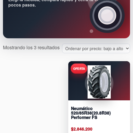
pocos pasos.
Sorted
Mostrando los 3 resultados
by
price:
low
to
high
Neumático
520/85R38(20.8R38)
Performer FS
$
2.846.200