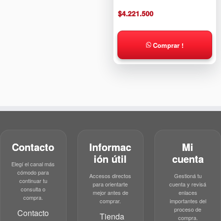
$
4.221.500
Comprar !
Contacto
Informac
Mi
ión útil
cuenta
Elegí el canal más
cómodo para
Accesos directos
Gestioná tu
continuar tu
para orientarte
cuenta y revisá
consulta o
mejor antes de
enlaces
compra.
comprar.
importantes del
proceso de
Contacto
Tienda
compra.