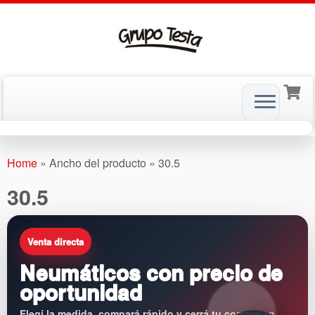
Skip
to
Home
»
Ancho del producto
»
30.5
content
30.5
Venta directa
Neumáticos con precio de
oportunidad
Elegí la medida, compará rápido y cerrá tu compra en