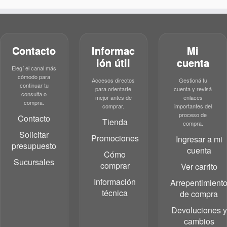
Contacto
Informac
Mi
ión útil
cuenta
Elegí el canal más
cómodo para
Accesos directos
Gestioná tu
continuar tu
para orientarte
cuenta y revisá
consulta o
mejor antes de
enlaces
compra.
comprar.
importantes del
proceso de
Contacto
Tienda
compra.
Solicitar
Promociones
Ingresar a mi
presupuesto
cuenta
Cómo
Sucursales
comprar
Ver carrito
Información
Arrepentimient
técnica
de compra
Devoluciones y
cambios