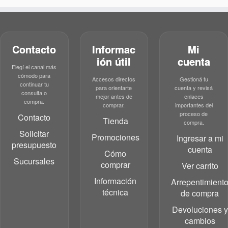
Contacto
Informac
Mi
ión útil
cuenta
Elegí el canal más
cómodo para
Accesos directos
Gestioná tu
continuar tu
para orientarte
cuenta y revisá
consulta o
mejor antes de
enlaces
compra.
comprar.
importantes del
proceso de
Contacto
Tienda
compra.
Solicitar
Promociones
Ingresar a mi
presupuesto
cuenta
Cómo
Sucursales
comprar
Ver carrito
Información
Arrepentimient
técnica
de compra
Devoluciones y
cambios